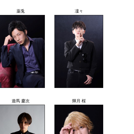
薬兎
凜々
遊馬 慶次
輝月 桜