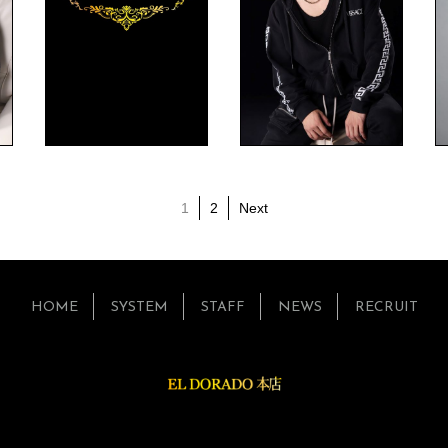
1
2
Next
HOME
SYSTEM
STAFF
NEWS
RECRUIT