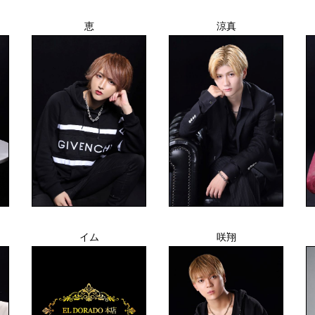
恵
涼真
イム
咲翔