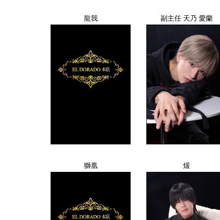
龍我
副主任 天乃 愛蘭
獅凰
煖