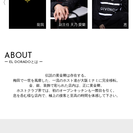
龍我
遥
副主任 天乃 愛蘭
恵
ABOUT
EL DORADOとは
伝説の黄金卿は存在する。
梅田で一世を風靡した、一流のホスト達が大阪ミナミに完全移転。
金、銀、装飾で彩られた店内は、正に黄金卿。
ホストクラブ界では、初のオープンキッチンも一際目を引く。
息を呑む様な店内で、極上の接客と至高の時間を体感して下さい。