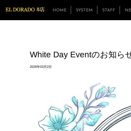
HOME
SYSTEM
STAFF
N
White Day Eventのお知
2026年03月2日