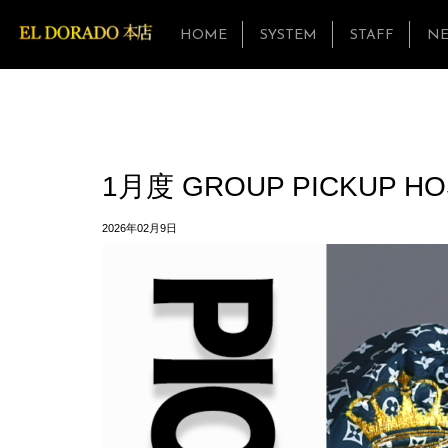
HOME
SYSTEM
STAFF
N
1月度 GROUP PICKUP H
2026年02月9日