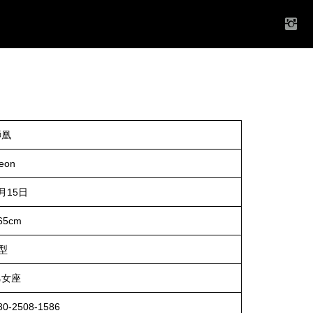
獅凰
eon
月15日
65cm
型
乙女座
80-2508-1586