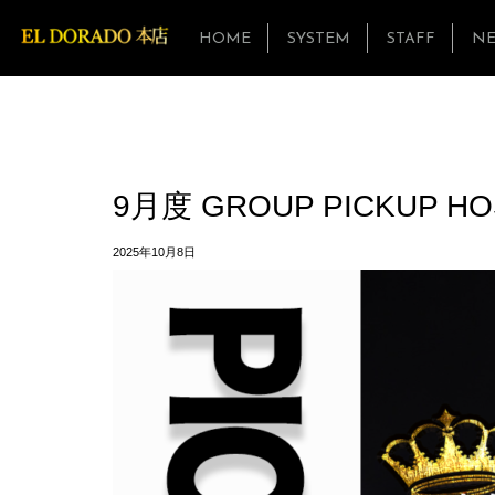
HOME
SYSTEM
STAFF
N
9月度 GROUP PICKUP H
2025年10月8日