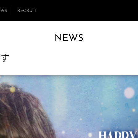
EWS
RECRUIT
NEWS
です